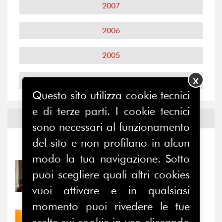
2007
2006
2005
2004
X
Questo sito utilizza cookie tecnici
e di terze parti. I cookie tecnici
Notizie ed
Eventi
sono necessari al funzionamento
del sito e non profilano in alcun
Notizie
-
Eventi
modo la tua navigazione. Sotto
31/07/2026
puoi scegliere quali altri cookies
Prima della pausa estiva,
vuoi attivare e in qualsiasi
il valore di...
momento puoi rivedere le tue
30/07/2026
scelte sui cookie in uso cliccando