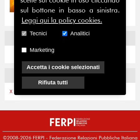
Nove anni dopo la
sul bottone in basso a sinistra.
“grande cecità”: la...
Leggi qui la policy cookies.
Tecnici
Analitici
News
Facebook
Marketing
Accetta i cookie selezionati
News
X
Rifiuta tutti
X by Ferpi2puntozero
©2008-2026 FERPI - Federazione Relazioni Pubbliche Italiana