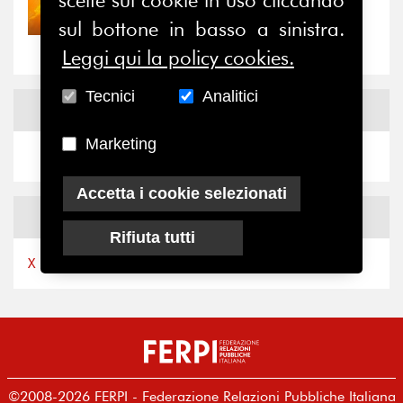
Nove anni dopo la
sul bottone in basso a sinistra.
“grande cecità”: la...
Leggi qui la policy cookies.
Tecnici
Analitici
News
Facebook
Marketing
Accetta i cookie selezionati
News
X
Rifiuta tutti
X by Ferpi2puntozero
©2008-2026 FERPI - Federazione Relazioni Pubbliche Italiana