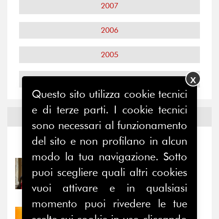
2007
2006
2005
2004
X
Questo sito utilizza cookie tecnici
e di terze parti. I cookie tecnici
Notizie ed
Eventi
sono necessari al funzionamento
del sito e non profilano in alcun
Notizie
-
Eventi
modo la tua navigazione. Sotto
31/07/2026
puoi scegliere quali altri cookies
Prima della pausa estiva,
vuoi attivare e in qualsiasi
il valore di...
momento puoi rivedere le tue
30/07/2026
scelte sui cookie in uso cliccando