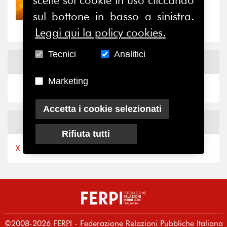
Nove anni dopo la
sul bottone in basso a sinistra.
“grande cecità”: la...
Leggi qui la policy cookies.
Tecnici
Analitici
News
Facebook
Marketing
Accetta i cookie selezionati
News
X
Rifiuta tutti
X by Ferpi2puntozero
©2008-2026 FERPI - Federazione Relazioni Pubbliche Italiana