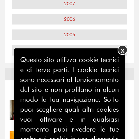
2007
2006
2005
2004
X
Questo sito utilizza cookie tecnici
e di terze parti. I cookie tecnici
Notizie ed
Eventi
sono necessari al funzionamento
del sito e non profilano in alcun
Notizie
-
Eventi
modo la tua navigazione. Sotto
31/07/2026
puoi scegliere quali altri cookies
Prima della pausa estiva,
vuoi attivare e in qualsiasi
il valore di...
momento puoi rivedere le tue
30/07/2026
scelte sui cookie in uso cliccando