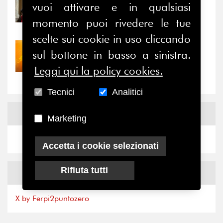
31/07/2026
vuoi attivare e in qualsiasi
Prima della pausa estiva,
il valore di...
momento puoi rivedere le tue
scelte sui cookie in uso cliccando
30/07/2026
sul bottone in basso a sinistra.
Nove anni dopo la
Leggi qui la policy cookies.
“grande cecità”: la...
Tecnici
Analitici
News
Facebook
Marketing
Accetta i cookie selezionati
Rifiuta tutti
News
X
X by Ferpi2puntozero