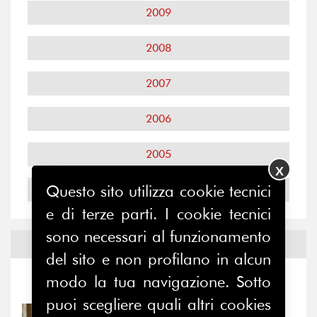
2009
2008
2007
2006
2005
X
Questo sito utilizza cookie tecnici
2004
e di terze parti. I cookie tecnici
sono necessari al funzionamento
Notizie ed
Eventi
del sito e non profilano in alcun
modo la tua navigazione. Sotto
Notizie
-
Eventi
puoi scegliere quali altri cookies