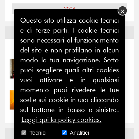
2004
X
Questo sito utilizza cookie tecnici
e di terze parti. I cookie tecnici
Notizie ed
Eventi
sono necessari al funzionamento
del sito e non profilano in alcun
Notizie
-
Eventi
modo la tua navigazione. Sotto
31/07/2026
puoi scegliere quali altri cookies
Prima della pausa estiva,
il valore di...
vuoi attivare e in qualsiasi
momento puoi rivedere le tue
30/07/2026
scelte sui cookie in uso cliccando
Nove anni dopo la
sul bottone in basso a sinistra.
“grande cecità”: la...
Leggi qui la policy cookies.
Tecnici
Analitici
News
Facebook