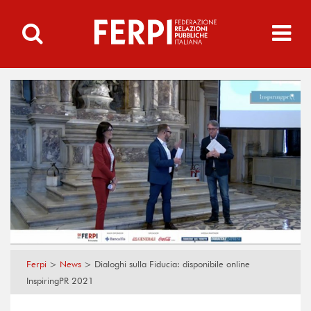
Ferpi
>
News
>
Dialoghi sulla Fiducia: disponibile online
InspiringPR 2021