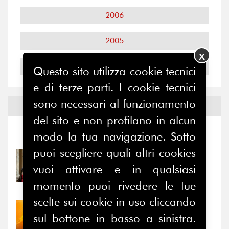
2006
2005
X
2004
Questo sito utilizza cookie tecnici
e di terze parti. I cookie tecnici
sono necessari al funzionamento
Notizie ed
Eventi
del sito e non profilano in alcun
Notizie
-
Eventi
modo la tua navigazione. Sotto
puoi scegliere quali altri cookies
31/07/2026
vuoi attivare e in qualsiasi
Prima della pausa estiva,
il valore di...
momento puoi rivedere le tue
scelte sui cookie in uso cliccando
30/07/2026
sul bottone in basso a sinistra.
Nove anni dopo la