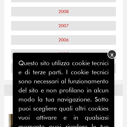
2008
2007
2006
2005
X
Questo sito utilizza cookie tecnici
2004
e di terze parti. I cookie tecnici
sono necessari al funzionamento
del sito e non profilano in alcun
Notizie ed
Eventi
modo la tua navigazione. Sotto
Notizie
-
Eventi
puoi scegliere quali altri cookies
vuoi attivare e in qualsiasi
31/07/2026
Prima della pausa estiva,
momento puoi rivedere le tue