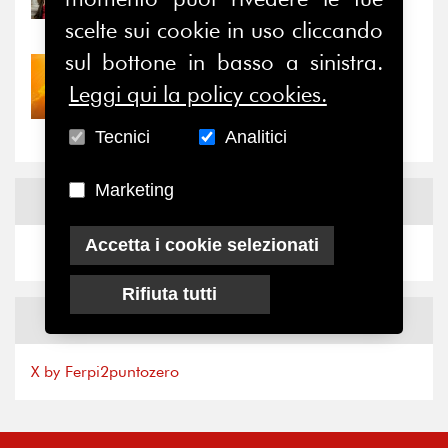
il valore di...
scelte sui cookie in uso cliccando
sul bottone in basso a sinistra.
30/07/2026
Leggi qui la policy cookies.
Nove anni dopo la
“grande cecità”: la...
Tecnici
Analitici
Marketing
News
Facebook
Accetta i cookie selezionati
Rifiuta tutti
News
X
X by Ferpi2puntozero