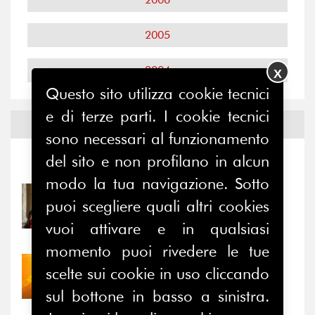
2005
2004
X
Questo sito utilizza cookie tecnici
e di terze parti. I cookie tecnici
Notizie ed
Eventi
sono necessari al funzionamento
del sito e non profilano in alcun
Notizie
-
Eventi
modo la tua navigazione. Sotto
31/07/2026
puoi scegliere quali altri cookies
Prima della pausa estiva,
vuoi attivare e in qualsiasi
il valore di...
momento puoi rivedere le tue
30/07/2026
scelte sui cookie in uso cliccando
Nove anni dopo la
sul bottone in basso a sinistra.
“grande cecità”: la...