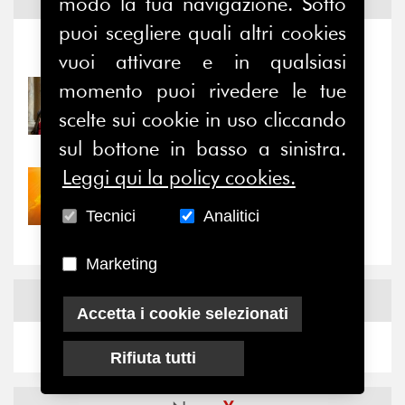
Notizie ed
Eventi
modo la tua navigazione. Sotto
puoi scegliere quali altri cookies
Notizie
-
Eventi
vuoi attivare e in qualsiasi
momento puoi rivedere le tue
31/07/2026
Prima della pausa estiva,
scelte sui cookie in uso cliccando
il valore di...
sul bottone in basso a sinistra.
Leggi qui la policy cookies.
30/07/2026
Nove anni dopo la
Tecnici
Analitici
“grande cecità”: la...
Marketing
News
Facebook
Accetta i cookie selezionati
Rifiuta tutti