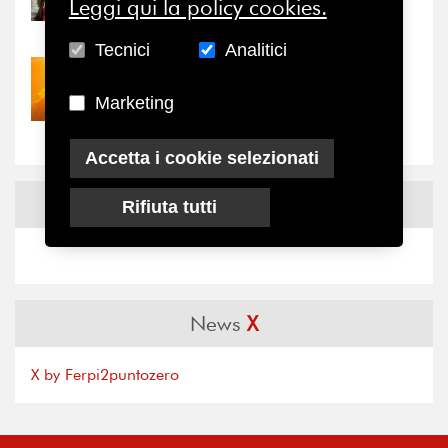
Leggi qui la policy cookies.
il valore di...
Tecnici
Analitici
30/07/2026
Nove anni dopo la
Marketing
“grande cecità”: la...
Accetta i cookie selezionati
News
Facebook
Rifiuta tutti
News
X
X by Ferpi2puntozero