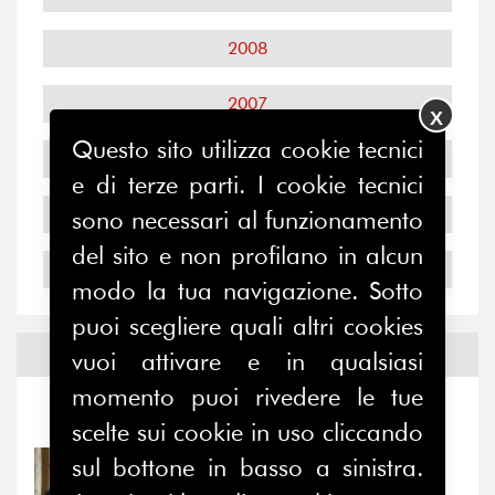
2008
2007
X
Questo sito utilizza cookie tecnici
2006
e di terze parti. I cookie tecnici
2005
sono necessari al funzionamento
del sito e non profilano in alcun
2004
modo la tua navigazione. Sotto
puoi scegliere quali altri cookies
Notizie ed
Eventi
vuoi attivare e in qualsiasi
momento puoi rivedere le tue
Notizie
-
Eventi
scelte sui cookie in uso cliccando
sul bottone in basso a sinistra.
31/07/2026
Prima della pausa estiva,