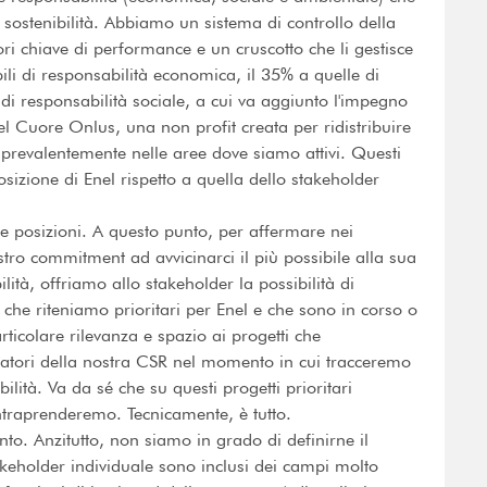
 sostenibilità. Abbiamo un sistema di controllo della
ri chiave di performance e un cruscotto che li gestisce
ili di responsabilità economica, il 35% a quelle di
di responsabilità sociale, a cui va aggiunto l'impegno
el Cuore Onlus, una non profit creata per ridistribuire
 prevalentemente nelle aree dove siamo attivi. Questi
osizione di Enel rispetto a quella dello stakeholder
e posizioni. A questo punto, per affermare nei
ostro commitment ad avvicinarci il più possibile alla sua
lità, offriamo allo stakeholder la possibilità di
R che riteniamo prioritari per Enel e che sono in corso o
articolare rilevanza e spazio ai progetti che
tatori della nostra CSR nel momento in cui tracceremo
ilità. Va da sé che su questi progetti prioritari
intraprenderemo. Tecnicamente, è tutto.
to. Anzitutto, non siamo in grado di definirne il
stakeholder individuale sono inclusi dei campi molto