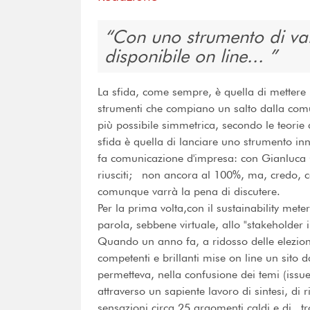
Con uno strumento di va
disponibile on line...
La sfida, come sempre, è quella di mettere in
strumenti che compiano un salto dalla com
più possibile simmetrica, secondo le teorie
sfida è quella di lanciare uno strumento in
fa comunicazione d'impresa: con Gianluca 
riusciti; non ancora al 100%, ma, credo, co
comunque varrà la pena di discutere.
Per la prima volta,con il sustainability meter
parola, sebbene virtuale, allo "stakeholder i
Quando un anno fa, a ridosso delle elezioni 
competenti e brillanti mise on line un sito 
permetteva, nella confusione dei temi (issu
attraverso un sapiente lavoro di sintesi, di
sensazioni circa 25 argomenti caldi e di tr