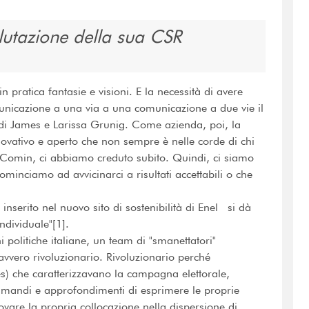
lutazione della sua CSR
 pratica fantasie e visioni. E la necessità di avere
unicazione a una via a una comunicazione a due vie il
 di James e Larissa Grunig. Come azienda, poi, la
novativo e aperto che non sempre è nelle corde di chi
Comin, ci abbiamo creduto subito. Quindi, ci siamo
minciamo ad avvicinarci a risultati accettabili o che
 inserito nel nuovo sito di sostenibilità di Enel si dà
ndividuale"[1].
politiche italiane, un team di "smanettatori"
davvero rivoluzionario. Rivoluzionario perché
es) che caratterizzavano la campagna elettorale,
 rimandi e approfondimenti di esprimere le proprie
ovare la propria collocazione nella dispersione di