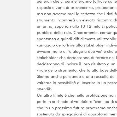
generali che ci permetteranno (attraverso le
risposte a zone di provenienza, professione
ma non avremo mai la certezza che i dati for
strumento incontrerà un elevato riscontro da
un anno, superiori alle 10-12 mila si potrebb
pubblico della rete. Chiaramente, comunqu
spontanea e quindi difficilmente utilizzabil
vantaggio dell'offrire allo stakeholder indi
avvicini molto al "dialogo a due vie" e che 
stakeholder che decideranno di fornire nel 
decideranno di inviare il loro risultato a u
virale dello strumento, che fu alla base dell
Stiamo anche pensando a una raccolta dei pro
valutare la possibilità di inserire in un pe
attendibili.
Un altro limite è che nella profilazione no
parte in si chiede al valutatore "che tipo di 
che in un prossimo futuro proveremo anche
sostenuta da spiegazioni di approfondimen