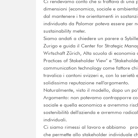
Ci rendevamo conto che si trattava di una po
dimensioni (economica, sociale e ambientale
dal mantenere i tre orientamenti in sostanzia
individuato da Palomar poteva essere per n
sustainability meter.
Siamo andati a chiedere un parere a Sybille
Zurigo e guida il Center for Strategic Man
Wirtschaft Zürich, Alta scuola di economia 
Practices of Stakeholder View" e "Stakehol
communication technology come fattore chia
travalica i cantoni svizzeri e, con la serietà
solidissima reputazione nell'argomento.
Naturalmente, visto il modello, dopo un po'
Argomento: non potevamo contrapporre così 
sociale e quella economica e avremmo rischia
sostenibilità dell'azienda e avremmo radical
individuali.
Ci siamo rimessi al lavoro e abbiamo prod
che permette allo stakeholder individuale che