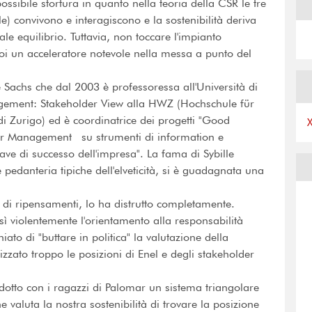
ssibile stortura in quanto nella teoria della CSR le tre
) convivono e interagiscono e la sostenibilità deriva
le equilibrio. Tuttavia, non toccare l'impianto
oi un acceleratore notevole nella messa a punto del
 Sachs che dal 2003 è professoressa all'Università di
agement: Stakeholder View alla HWZ (Hochschule für
di Zurigo) ed è coordinatrice dei progetti "Good
der Management su strumenti di information e
ve di successo dell'impresa". La fama di Sybille
 e pedanteria tipiche dell'elveticità, si è guadagnata una
 di ripensamenti, lo ha distrutto completamente.
violentemente l'orientamento alla responsabilità
to di "buttare in politica" la valutazione della
izzato troppo le posizioni di Enel e degli stakeholder
otto con i ragazzi di Palomar un sistema triangolare
 valuta la nostra sostenibilità di trovare la posizione