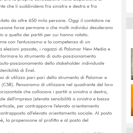
te che li suddivideva fra sinistra e destra e fra
visitato da oltre 650 mila persone. Oggi il contatore ne
fusione forse permane o che molti individui desiderano
o a quella dei partiti per cui hanno votato.
ieme con l'entusiasmo e la competenza di un
e a elezioni passate, i ragazzi di Palomar New Media e
asformare lo strumento di auto-posizionamento
 auto-posizionamento dello stakeholder individuale
tenibilità di Enel.
i di utilizzo pari-pari dello strumento di Palomar e
ty (CSR). Pensavamo di utilizzare nel quadrante del loro
orizzontale che collocava i partiti a sinistra o destra,
e dell'impresa (elevata sensibilità a sinistra e bassa
 verticale, per contrapporre l'elevato orientamento
contrapposto all'elevato orientamento sociale. Al posto
oè, la propensione al profitto e al posto del