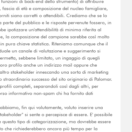
 funzioni di back-end dello strumento) di attribuire
, fascia di età e composizione del nucleo famigliare,
niti siano corretti o attendibili. Crediamo che se lo
 parte del pubblico e le risposte pervenute fossero, in
e ipotizzare un'attendibilità di minima riferita al
e, la composizione del campione sarebbe così molto
e in pura chiave statistica. Riteniamo comunque che il
viduale un canale di valutazione e suggerimento si
permetta, sebbene limitato, un ingaggio di quegli
loro profilo anche un indirizzo mail oppure che
n altro stakeholder innescando una sorta di marketing
o straordinario successo del sito originario di Palomar.
fili completi, separandoli così dagli altri, per
rcorso informativo non-spam chi ha fornito dati
n abbiamo, fin qui volutamente, voluto inserire una
stakeholder" si sente o percepisce di essere. E' possibile
 questo tipo di categorizzazione, ma dovrebbe essere
to che richiederebbero ancora più tempo per la