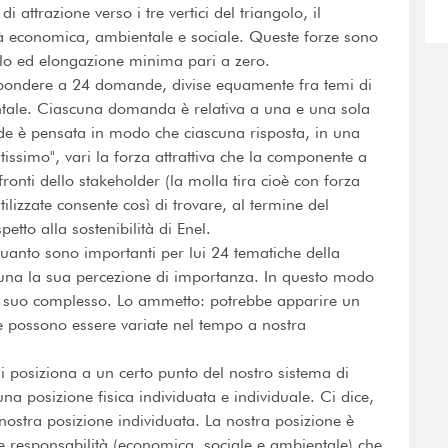
di attrazione verso i tre vertici del triangolo, il
à economica, ambientale e sociale. Queste forze sono
llo ed elongazione minima pari a zero.
 rispondere a 24 domande, divise equamente fra temi di
ntale. Ciascuna domanda è relativa a una e una sola
e è pensata in modo che ciascuna risposta, in una
ltissimo", vari la forza attrattiva che la componente a
onti dello stakeholder (la molla tira cioè con forza
tilizzate consente così di trovare, al termine del
etto alla sostenibilità di Enel.
uanto sono importanti per lui 24 tematiche della
nuna la sua percezione di importanza. In questo modo
nel suo complesso. Lo ammetto: potrebbe apparire un
e possono essere variate nel tempo a nostra
si posiziona a un certo punto del nostro sistema di
una posizione fisica individuata e individuale. Ci dice,
ostra posizione individuata. La nostra posizione è
re responsabilità (economica, sociale e ambientale) che