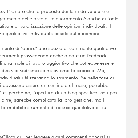
ico. E' chiaro che la proposta dei temi da valutare è
uggerimento delle aree di miglioramento è anche di fonte
iva e di valorizzazione delle opinioni individuali, il
zo qualitativo individuale basato sulle opinioni
strumento di "aprire" uno spazio di commento qualitativo
suggerimenti provvedendo anche a dare un feedback
di una mole di lavoro aggiuntivo che potrebbe essere
 a due vie: vedremo se ne avremo le capacità. Ma,
dividuali utilizzeranno lo strumento. Se nella fase di
 dovessero essere un centinaio al mese, potrebbe
" e, perché no, l'apertura di un blog specifico. Se i post
 oltre, sarebbe complicata la loro gestione, ma il
 formidabile strumento di ricerca qualitativa di cui
tyClicca qui per leggere alcuni commenti apparsi su