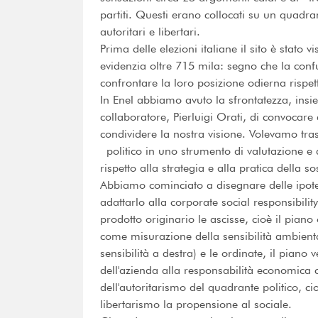
partiti. Questi erano collocati su un quadran
autoritari e libertari.
Prima delle elezioni italiane il sito è stato 
evidenzia oltre 715 mila: segno che la con
confrontare la loro posizione odierna rispett
In Enel abbiamo avuto la sfrontatezza, ins
collaboratore, Pierluigi Orati, di convocar
condividere la nostra visione. Volevamo tr
politico in uno strumento di valutazione e
rispetto alla strategia e alla pratica della sos
Abbiamo cominciato a disegnare delle ipotes
adattarlo alla corporate social responsibili
prodotto originario le ascisse, cioè il piano 
come misurazione della sensibilità ambiental
sensibilità a destra) e le ordinate, il piano
dell'azienda alla responsabilità economica 
dell'autoritarismo del quadrante politico, ci
libertarismo la propensione al sociale.