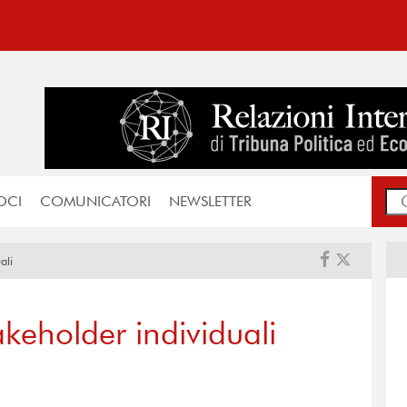
OCI
COMUNICATORI
NEWSLETTER
ali
akeholder individuali