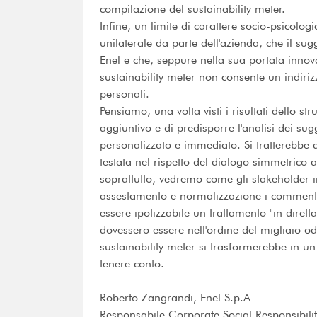
compilazione del sustainability meter.
Infine, un limite di carattere socio-psicolog
unilaterale da parte dell'azienda, che il s
Enel e che, seppure nella sua portata innovat
sustainability meter non consente un indiriz
personali.
Pensiamo, una volta visti i risultati dello 
aggiuntivo e di predisporre l'analisi dei 
personalizzato e immediato. Si tratterebbe 
testata nel rispetto del dialogo simmetrico
soprattutto, vedremo come gli stakeholder in
assestamento e normalizzazione i commenti
essere ipotizzabile un trattamento "in diretta
dovessero essere nell'ordine del migliaio od
sustainability meter si trasformerebbe in un
tenere conto.
Roberto Zangrandi, Enel S.p.A
Responsabile Corporate Social Responsibili