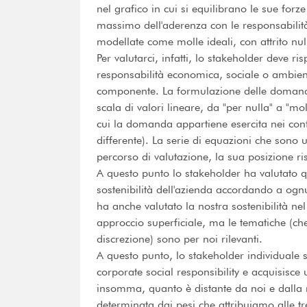
nel grafico in cui si equilibrano le sue forze 
massimo dell'aderenza con le responsabilit
modellate come molle ideali, con attrito nu
Per valutarci, infatti, lo stakeholder deve
responsabilità economica, sociale o ambie
componente. La formulazione delle domand
scala di valori lineare, da "per nulla" a "mo
cui la domanda appartiene esercita nei confr
differente). La serie di equazioni che sono u
percorso di valutazione, la sua posizione risp
A questo punto lo stakeholder ha valutato q
sostenibilità dell'azienda accordando a og
ha anche valutato la nostra sostenibilità 
approccio superficiale, ma le tematiche (ch
discrezione) sono per noi rilevanti.
A questo punto, lo stakeholder individuale 
corporate social responsibility e acquisisce 
insomma, quanto è distante da noi e dalla n
determinata dai pesi che attribuiamo alle t