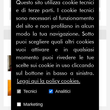
Questo sito utilizza cookie tecnici
2005
e di terze parti. I cookie tecnici
2004
sono necessari al funzionamento
del sito e non profilano in alcun
modo la tua navigazione. Sotto
Notizie ed
Eventi
puoi scegliere quali altri cookies
Notizie
-
Eventi
vuoi attivare e in qualsiasi
momento puoi rivedere le tue
31/07/2026
scelte sui cookie in uso cliccando
Prima della pausa estiva,
il valore di...
sul bottone in basso a sinistra.
Leggi qui la policy cookies.
30/07/2026
Nove anni dopo la
Tecnici
Analitici
“grande cecità”: la...
Marketing