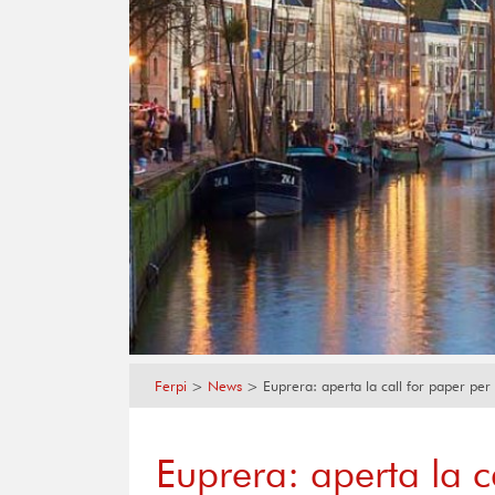
Ferpi
>
News
>
Euprera: aperta la call for paper per
Euprera: aperta la ca