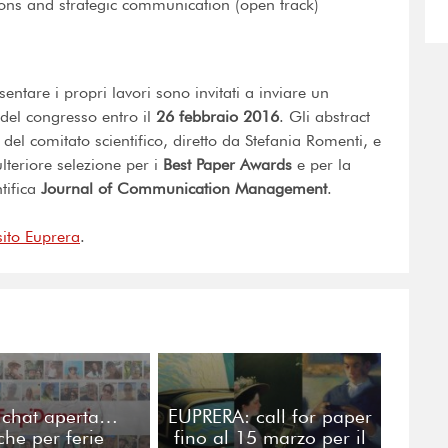
tions and strategic communication (open track)
sentare i propri lavori sono invitati a inviare un
 del congresso entro il
26 febbraio 2016
. Gli abstract
del comitato scientifico, diretto da Stefania Romenti, e
ulteriore selezione per i
Best Paper Awards
e per la
ntifica
Journal of Communication Management
.
sito Euprera
.
chat aperta…
EUPRERA: call for paper
he per ferie
fino al 15 marzo per il