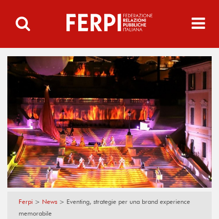
Ferpi
>
News
>
Eventing, strategie per una brand experience
memorabile