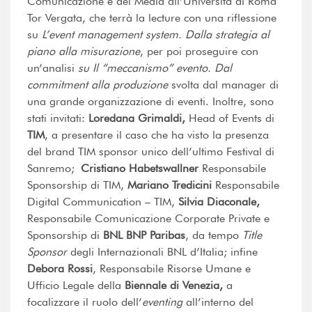
Comunicazione e dei Media all’Università di Roma
Tor Vergata, che terrà la lecture con una riflessione
su
L’event management system. Dalla strategia al
piano alla misurazione
, per poi proseguire con
un’analisi
su Il “meccanismo” evento. Dal
commitment alla produzione
svolta dal manager di
una grande organizzazione di eventi. Inoltre, sono
stati invitati:
Loredana Grimaldi,
Head of Events di
TIM
, a presentare il caso che ha visto la presenza
del brand TIM sponsor unico dell’ultimo Festival di
Sanremo;
Cristiano Habetswallner
Responsabile
Sponsorship di TIM,
Mariano Tredicini
Responsabile
Digital Communication – TIM,
Silvia Diaconale,
Responsabile Comunicazione Corporate Private e
Sponsorship di
BNL BNP Paribas
, da tempo
Title
Sponsor
degli Internazionali BNL d’Italia; infine
Debora Rossi
, Responsabile Risorse Umane e
Ufficio Legale della
Biennale di Venezia,
a
focalizzare il ruolo dell’
eventing
all’interno del