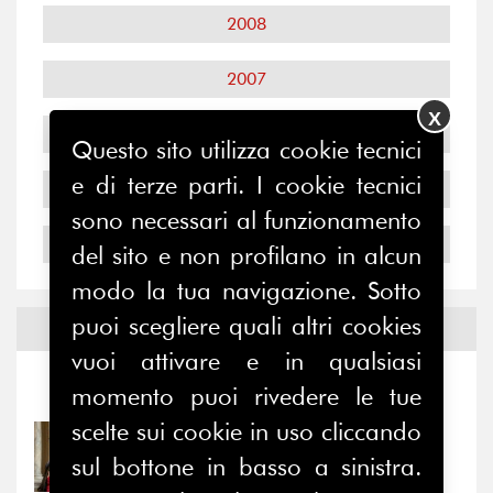
2008
2007
X
2006
Questo sito utilizza cookie tecnici
e di terze parti. I cookie tecnici
2005
sono necessari al funzionamento
2004
del sito e non profilano in alcun
modo la tua navigazione. Sotto
puoi scegliere quali altri cookies
Notizie ed
Eventi
vuoi attivare e in qualsiasi
Notizie
-
Eventi
momento puoi rivedere le tue
scelte sui cookie in uso cliccando
31/07/2026
sul bottone in basso a sinistra.
Prima della pausa estiva,
il valore di...