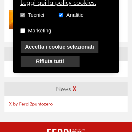
Leggi qui la policy cookies.
Tecnici
Analitici
30/07/2026
Nove anni dopo la
“grande cecità”: la...
Marketing
Accetta i cookie selezionati
News
Facebook
Rifiuta tutti
News
X
X by Ferpi2puntozero