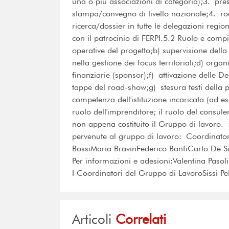
una o più associazioni di categoria);3. pres
stampa/convegno di livello nazionale;4. ro
ricerca/dossier in tutte le delegazioni regio
con il patrocinio di FERPI.5.2 Ruolo e compi
operative del progetto;b) supervisione della
nella gestione dei focus territoriali;d) orga
finanziarie (sponsor);f) attivazione delle Del
tappe del road-show;g) stesura testi della p
competenza dell'istituzione incaricata (ad es
ruolo dell'imprenditore; il ruolo del consul
non appena costituito il Gruppo di lavoro
pervenute al gruppo di lavoro: Coordinator
BossiMaria BravinFederico BanfiCarlo De S
Per informazioni e adesioni:Valentina Pasoli
I Coordinatori del Gruppo di LavoroSissi P
Articoli
Correlati