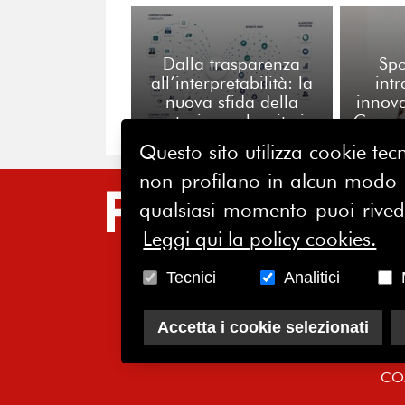
Dalla trasparenza
Spo
all’interpretabilità: la
int
nuova sfida della
innova
reputazione algoritmica
Commi
Ev
Questo sito utilizza cookie tecn
non profilano in alcun modo la
SIT
qualsiasi momento puoi riveder
Leggi qui la policy cookies.
HO
CH
Tecnici
Analitici
AS
Accetta i cookie selezionati
SO
CO