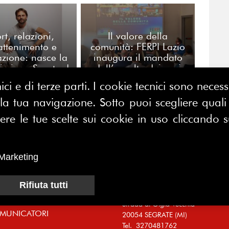
rt, relazioni,
Il valore della
rattenimento e
comunità: FERPI Lazio
zione: nasce la
inaugura il mandato
ssione Sport ed
dall’ascolto dei soci
enti di FERPI
ici e di terze parti. I cookie tecnici sono nece
 tua navigazione. Sotto puoi scegliere quali a
CONTATTACI
E MAP
e le tue scelte sui cookie in uso cliccando s
FERPI - Federazione Relazioni
ME
Pubbliche Italiana
I SIAMO
Marketing
Sede operativa:
SOCIAZIONE
Centro Direzionale Milano Due
Rifiuta tutti
CI
Palazzo Canova
Strada di Olgia Vecchia
MUNICATORI
20054 SEGRATE (MI)
Tel. 3270481762