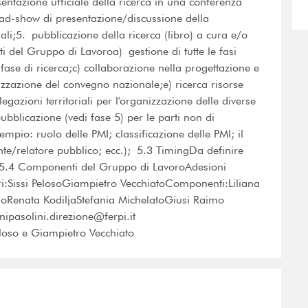
entazione ufficiale della ricerca in una conferenza
ad-show di presentazione/discussione della
nali;5. pubblicazione della ricerca (libro) a cura e/o
ti del Gruppo di Lavoroa) gestione di tutte le fasi
 fase di ricerca;c) collaborazione nella progettazione e
nizzazione del convegno nazionale;e) ricerca risorse
egazioni territoriali per l'organizzazione delle diverse
ubblicazione (vedi fase 5) per le parti non di
empio: ruolo delle PMI; classificazione delle PMI; il
ente/relatore pubblico; ecc.); 5.3 TimingDa definire
. 5.4 Componenti del Gruppo di LavoroAdesioni
i:Sissi PelosoGiampietro VecchiatoComponenti:Liliana
ioRenata KodiljaStefania MichelatoGiusi Raimo
nipasolini.direzione@ferpi.it
eloso e Giampietro Vecchiato