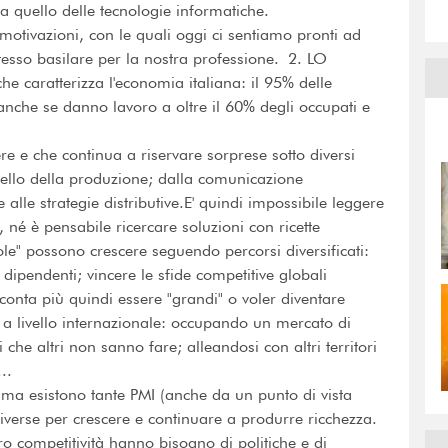
 quello delle tecnologie informatiche.
otivazioni, con le quali oggi ci sentiamo pronti ad
esso basilare per la nostra professione. 2. LO
 caratterizza l'economia italiana: il 95% delle
 anche se danno lavoro a oltre il 60% degli occupati e
e e che continua a riservare sorprese sotto diversi
uello della produzione; dalla comunicazione
 alle strategie distributive.E' quindi impossibile leggere
né è pensabile ricercare soluzioni con ricette
le" possono crescere seguendo percorsi diversificati:
ipendenti; vincere le sfide competitive globali
 conta più quindi essere "grandi" o voler diventare
 a livello internazionale: occupando un mercato di
i che altri non sanno fare; alleandosi con altri territori
..
 ma esistono tante PMI (anche da un punto di vista
verse per crescere e continuare a produrre ricchezza.
o competitività hanno bisogno di politiche e di