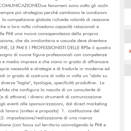
E LA COMUNICAZIONEDue fenomeni sono sotto gli occhi
 sempre più strategica perché cambiano le condizioni
2. la competizione globale richiede volontà di reazione
 che a loro volta richiedono capacità relazionali e
lle PMI una nuova consapevolezza della propria
cazione, che da involontaria e casuale deve diventare
NE, LE PMI E I PROFESSIONISTI DELLE RPSe il quadro
bisogno di nuove figure professionali con competenze
a e media impresa e che siano in grado di affiancare
oprie necessità e strategie e di tradurle in moderne ed
ti in grado di costruire di volta in volta un "abito su
diverse "taglie", tipologie, specificità produttive. La
a sfida che configura la nascita di un consulente di
e di attivare) i diversi strumenti di comunicazione
agli eventi alle sponsorizzazioni, dal direct marketing
i lavoro (sintesi e proposta) 1. costituzione del
;2. impostazione/realizzazione di una ricerca
aliane (con focus sul territorio coinvolgendo le PMI e