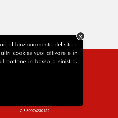
X
ssari al funzionamento del sito e
ltri cookies vuoi attivare e in
ul bottone in basso a sinistra.
FERPINews
Registrazione Tribunale di Milano
7604/2025
Sede legale:
Via Madre Cabrini, 10
20122 Milano
P.IVA 10651340159
C.F 80076230152