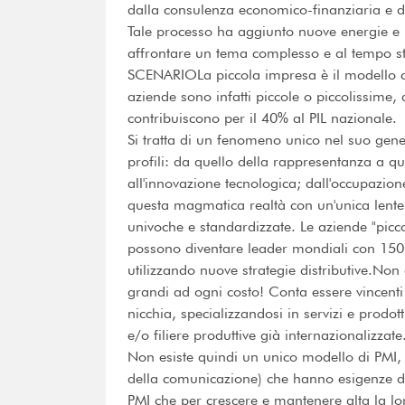
dalla consulenza economico-finanziaria e da
Tale processo ha aggiunto nuove energie e m
affrontare un tema complesso e al tempo st
SCENARIOLa piccola impresa è il modello che
aziende sono infatti piccole o piccolissime,
contribuiscono per il 40% al PIL nazionale.
Si tratta di un fenomeno unico nel suo gener
profili: da quello della rappresentanza a q
all'innovazione tecnologica; dall'occupazione
questa magmatica realtà con un'unica lente, 
univoche e standardizzate. Le aziende "picco
possono diventare leader mondiali con 150 d
utilizzando nuove strategie distributive.Non
grandi ad ogni costo! Conta essere vincenti
nicchia, specializzandosi in servizi e prodott
e/o filiere produttive già internazionalizzate.
Non esiste quindi un unico modello di PMI,
della comunicazione) che hanno esigenze di
PMI che per crescere e mantenere alta la lor