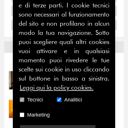
e di terze parti. I cookie tecnici
2005
sono necessari al funzionamento
del sito e non profilano in alcun
2004
modo la tua navigazione. Sotto
puoi scegliere quali altri cookies
Notizie ed
Eventi
vuoi attivare e in qualsiasi
momento puoi rivedere le tue
Notizie
-
Eventi
scelte sui cookie in uso cliccando
31/07/2026
sul bottone in basso a sinistra.
Prima della pausa estiva,
Leggi qui la policy cookies.
il valore di...
Tecnici
Analitici
30/07/2026
Nove anni dopo la
Marketing
“grande cecità”: la...