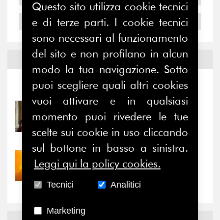
Questo sito utilizza cookie tecnici
e di terze parti. I cookie tecnici
2004
sono necessari al funzionamento
del sito e non profilano in alcun
Notizie ed
Eventi
modo la tua navigazione. Sotto
puoi scegliere quali altri cookies
Notizie
-
Eventi
vuoi attivare e in qualsiasi
31/07/2026
momento puoi rivedere le tue
Prima della pausa estiva,
scelte sui cookie in uso cliccando
il valore di...
sul bottone in basso a sinistra.
30/07/2026
Leggi qui la policy cookies.
Nove anni dopo la
“grande cecità”: la...
Tecnici
Analitici
Marketing