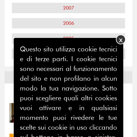
2007
2006
2005
X
Questo sito utilizza cookie tecnici
2004
e di terze parti. I cookie tecnici
sono necessari al funzionamento
Notizie ed
Eventi
del sito e non profilano in alcun
modo la tua navigazione. Sotto
Notizie
-
Eventi
puoi scegliere quali altri cookies
vuoi attivare e in qualsiasi
31/07/2026
Prima della pausa estiva,
momento puoi rivedere le tue
il valore di...
scelte sui cookie in uso cliccando