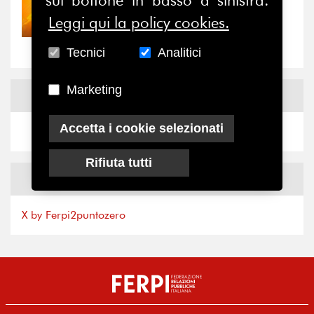
sul bottone in basso a sinistra.
30/07/2026
Nove anni dopo la
Leggi qui la policy cookies.
“grande cecità”: la...
Tecnici
Analitici
Marketing
News
Facebook
Accetta i cookie selezionati
Rifiuta tutti
News
X
X by Ferpi2puntozero