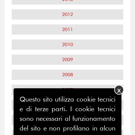
2012
2011
2010
2009
2008
2007
X
Questo sito utilizza cookie tecnici
2006
e di terze parti. I cookie tecnici
sono necessari al funzionamento
2005
del sito e non profilano in alcun
2004