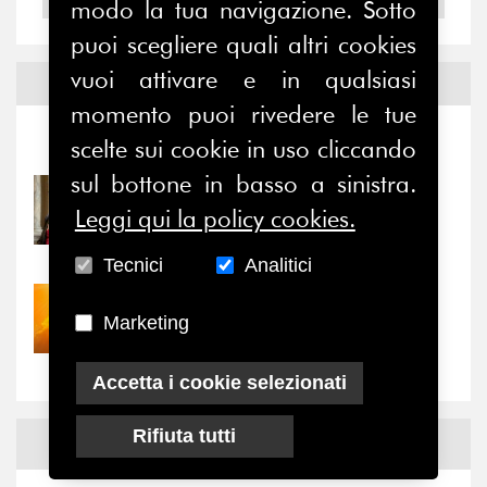
modo la tua navigazione. Sotto
puoi scegliere quali altri cookies
vuoi attivare e in qualsiasi
Notizie ed
Eventi
momento puoi rivedere le tue
Notizie
-
Eventi
scelte sui cookie in uso cliccando
sul bottone in basso a sinistra.
31/07/2026
Leggi qui la policy cookies.
Prima della pausa estiva,
il valore di...
Tecnici
Analitici
30/07/2026
Marketing
Nove anni dopo la
“grande cecità”: la...
Accetta i cookie selezionati
Rifiuta tutti
News
Facebook