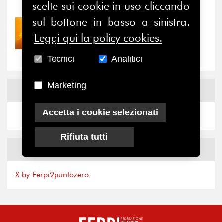
scelte sui cookie in uso cliccando
sul bottone in basso a sinistra.
30/07/2026
Leggi qui la policy cookies.
Nove anni dopo la
“grande cecità”: la...
Tecnici
Analitici
Marketing
News
Facebook
Accetta i cookie selezionati
Rifiuta tutti
News
X
X by Ferpi2puntozero