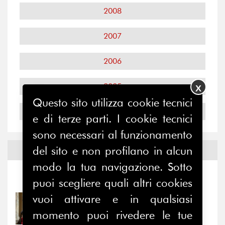
2008
2007
2006
2005
X
Questo sito utilizza cookie tecnici
2004
e di terze parti. I cookie tecnici
sono necessari al funzionamento
del sito e non profilano in alcun
Notizie ed
Eventi
modo la tua navigazione. Sotto
Notizie
-
Eventi
puoi scegliere quali altri cookies
vuoi attivare e in qualsiasi
31/07/2026
Prima della pausa estiva,
momento puoi rivedere le tue
il valore di...