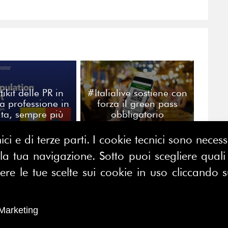
tikit delle PR in
#Italialive sostiene con
a professione in
forza il green pass
ita, sempre più
obbligatorio
e e al femminile
ici e di terze parti. I cookie tecnici sono nece
 tua navigazione. Sotto puoi scegliere quali a
CONTATTACI
E MAP
e le tue scelte sui cookie in uso cliccando s
FERPI - Federazione Relazioni
ME
Pubbliche Italiana
I SIAMO
Marketing
Sede operativa: