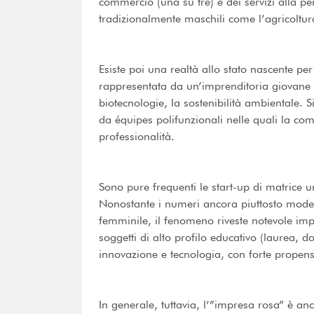
commercio (una su tre) e dei servizi alla p
tradizionalmente maschili come l’agricoltura
Esiste poi una realtà allo stato nascente per
rappresentata da un’imprenditoria giovane riv
biotecnologie, la sostenibilità ambientale. S
da équipes polifunzionali nelle quali la co
professionalità.
Sono pure frequenti le start-up di matrice 
Nonostante i numeri ancora piuttosto modesti
femminile, il fenomeno riveste notevole imp
soggetti di alto profilo educativo (laurea, dot
innovazione e tecnologia, con forte propensi
In generale, tuttavia, l’”impresa rosa” è 