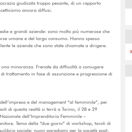
ocrazia giudicata troppo pesante, di un rapporto
scetticismo ancora diffusi.
medie e grandi aziende: sono molto più numerose che
 risorse umane e del largo consumo. Hanno spesso
llente le aziende che sono state chiamate a dirigere.
e una minoranza. Frenate da difficoltà a coniugare
 di trattamento in fase di assunzione e progressione di
lo dell’impresa e del management “al femminile”, per
iti di questa realtà si terrà a Torino, il 28 e 29
 Nazionale dell’Imprenditoria Femminile –
tore. Tema della “due giorni” di workshop, tavoli di
uilibrio sociale: nuovi paradigmi per la società post-