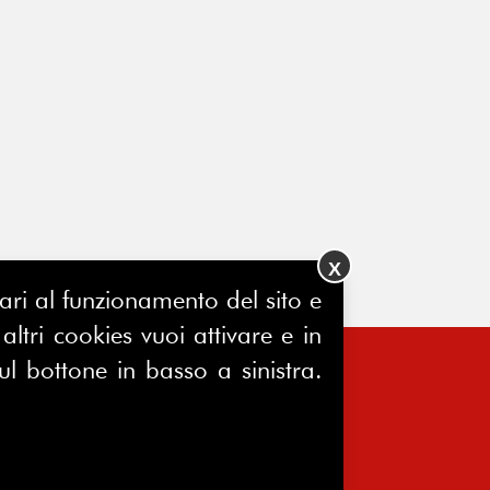
X
ssari al funzionamento del sito e
ltri cookies vuoi attivare e in
ul bottone in basso a sinistra.
FERPINews
Registrazione Tribunale di Milano
7604/2025
Sede legale: