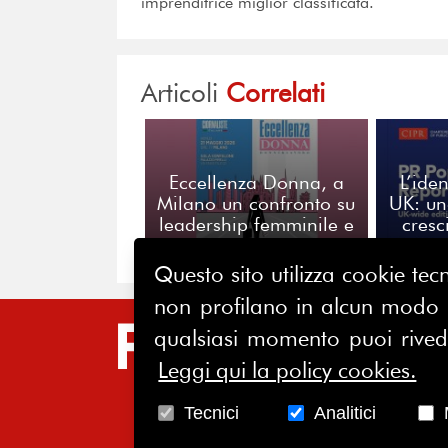
imprenditrice miglior classificata.
Articoli
Correlati
Eccellenza Donna, a
L’iden
Milano un confronto su
UK: un
leadership femminile e
cresc
lavoro
giovan
Questo sito utilizza cookie tecn
non profilano in alcun modo la
SIT
qualsiasi momento puoi riveder
Leggi qui la policy cookies.
HO
CH
Tecnici
Analitici