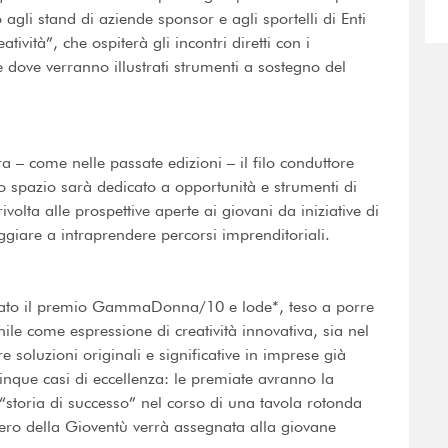
 agli stand di aziende sponsor e agli sportelli di Enti
tività”, che ospiterà gli incontri diretti con i
 dove verranno illustrati strumenti a sostegno del
a – come nelle passate edizioni – il filo conduttore
o spazio sarà dedicato a opportunità e strumenti di
volta alle prospettive aperte ai giovani da iniziative di
ggiare a intraprendere percorsi imprenditoriali.
gnato il premio GammaDonna/10 e lode*, teso a porre
nile come espressione di creatività innovativa, sia nel
e soluzioni originali e significative in imprese già
cinque casi di eccellenza: le premiate avranno la
o “storia di successo” nel corso di una tavola rotonda
ero della Gioventù verrà assegnata alla giovane