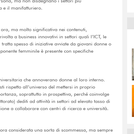
ersona, ma non disdegnano i settori più
 e il manifatturiero.
 ora, ma molto significativa nei contenuti,
olta a business innovativi in settori quali l’ICT, le
i tratta spesso di iniziative avviate da giovani donne o
mponente femminile è presente con specifiche
universitaria che annoverano donne al loro interno.
 rispetto all’universo del mettersi in proprio
ortanza, soprattutto in prospettiva, perché coinvolge
torato) dediti ad attività in settori ad elevato tasso di
one a collaborare con centri di ricerca e università.
ancora considerata una sorta di scommessa, ma sempre