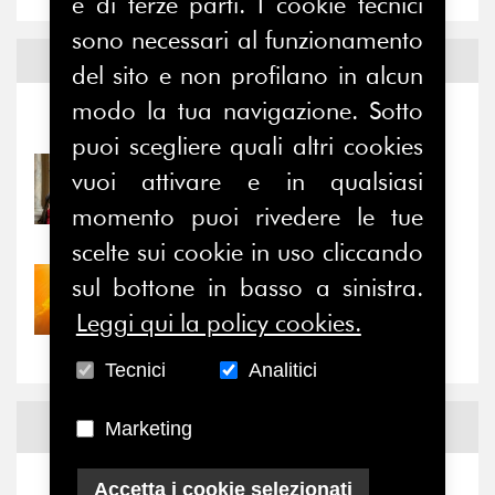
e di terze parti. I cookie tecnici
sono necessari al funzionamento
Notizie ed
Eventi
del sito e non profilano in alcun
modo la tua navigazione. Sotto
Notizie
-
Eventi
puoi scegliere quali altri cookies
31/07/2026
vuoi attivare e in qualsiasi
Prima della pausa estiva,
momento puoi rivedere le tue
il valore di...
scelte sui cookie in uso cliccando
sul bottone in basso a sinistra.
30/07/2026
Nove anni dopo la
Leggi qui la policy cookies.
“grande cecità”: la...
Tecnici
Analitici
News
Facebook
Marketing
Accetta i cookie selezionati