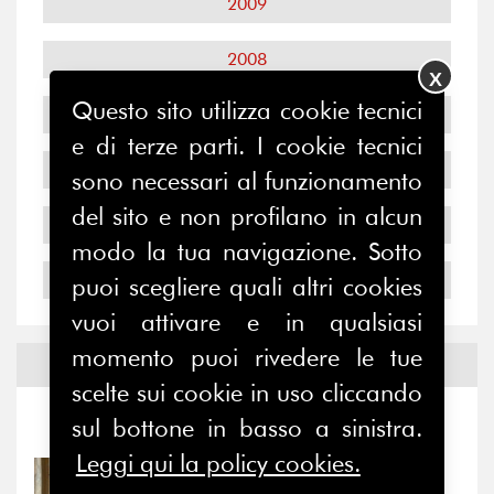
2009
2008
X
Questo sito utilizza cookie tecnici
2007
e di terze parti. I cookie tecnici
2006
sono necessari al funzionamento
del sito e non profilano in alcun
2005
modo la tua navigazione. Sotto
2004
puoi scegliere quali altri cookies
vuoi attivare e in qualsiasi
momento puoi rivedere le tue
Notizie ed
Eventi
scelte sui cookie in uso cliccando
sul bottone in basso a sinistra.
Notizie
-
Eventi
Leggi qui la policy cookies.
31/07/2026