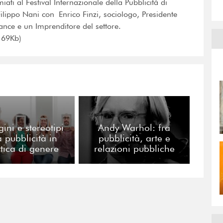
iati al Festival Internazionale della Pubblicità di
lippo Nani con Enrico Finzi, sociologo, Presidente
nce e un Imprenditore del settore.
:169Kb)
ini e stereotipi
Andy Warhol: fra
a pubblicità in
pubblicità, arte e
ttica di genere
relazioni pubbliche