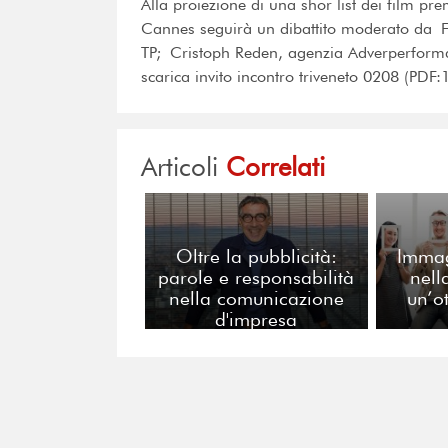
Alla proiezione di una shor list dei film prem
Cannes seguirà un dibattito moderato da Fi
TP; Cristoph Reden, agenzia Adverperforma
scarica invito incontro triveneto 0208 (PDF
Articoli
Correlati
Oltre la pubblicità:
Immag
parole e responsabilità
nell
nella comunicazione
un’o
d'impresa