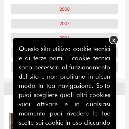
2008
2007
2006
X
Questo sito utilizza cookie tecnici
2005
e di terze parti. I cookie tecnici
sono necessari al funzionamento
2004
del sito e non profilano in alcun
modo la tua navigazione. Sotto
Notizie ed
Eventi
puoi scegliere quali altri cookies
vuoi attivare e in qualsiasi
Notizie
-
Eventi
momento puoi rivedere le tue
31/07/2026
scelte sui cookie in uso cliccando
Prima della pausa estiva,