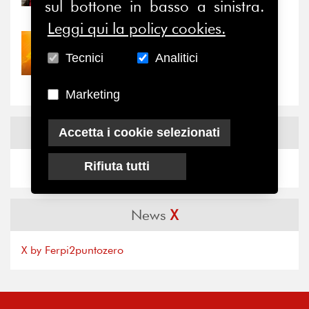
sul bottone in basso a sinistra.
il valore di...
Leggi qui la policy cookies.
30/07/2026
Tecnici
Analitici
Nove anni dopo la
“grande cecità”: la...
Marketing
News
Facebook
Accetta i cookie selezionati
Rifiuta tutti
News
X
X by Ferpi2puntozero