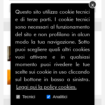
X
2004
Questo sito utilizza cookie tecnici
e di terze parti. I cookie tecnici
sono necessari al funzionamento
Notizie ed
Eventi
del sito e non profilano in alcun
Notizie
-
Eventi
modo la tua navigazione. Sotto
puoi scegliere quali altri cookies
31/07/2026
Prima della pausa estiva,
vuoi attivare e in qualsiasi
il valore di...
momento puoi rivedere le tue
scelte sui cookie in uso cliccando
30/07/2026
sul bottone in basso a sinistra.
Nove anni dopo la
“grande cecità”: la...
Leggi qui la policy cookies.
Tecnici
Analitici
News
Facebook