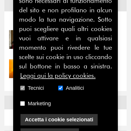
sono necessari al funzionamento
Notizie ed
Eventi
del sito e non profilano in alcun
modo la tua navigazione. Sotto
Notizie
-
Eventi
puoi scegliere quali altri cookies
31/07/2026
vuoi attivare e in qualsiasi
Prima della pausa estiva,
momento puoi rivedere le tue
il valore di...
scelte sui cookie in uso cliccando
sul bottone in basso a sinistra.
30/07/2026
Nove anni dopo la
Leggi qui la policy cookies.
“grande cecità”: la...
Tecnici
Analitici
News
Facebook
Marketing
Accetta i cookie selezionati