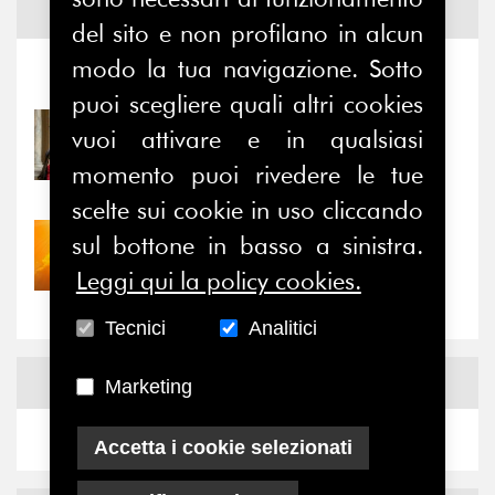
Notizie ed
Eventi
del sito e non profilano in alcun
modo la tua navigazione. Sotto
Notizie
-
Eventi
puoi scegliere quali altri cookies
31/07/2026
vuoi attivare e in qualsiasi
Prima della pausa estiva,
momento puoi rivedere le tue
il valore di...
scelte sui cookie in uso cliccando
sul bottone in basso a sinistra.
30/07/2026
Nove anni dopo la
Leggi qui la policy cookies.
“grande cecità”: la...
Tecnici
Analitici
News
Facebook
Marketing
Accetta i cookie selezionati