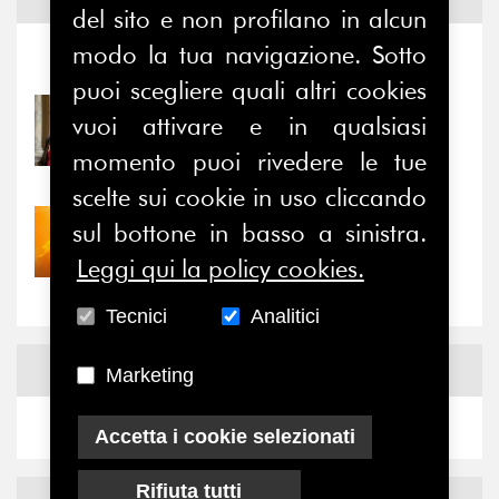
Notizie ed
Eventi
del sito e non profilano in alcun
modo la tua navigazione. Sotto
Notizie
-
Eventi
puoi scegliere quali altri cookies
31/07/2026
vuoi attivare e in qualsiasi
Prima della pausa estiva,
momento puoi rivedere le tue
il valore di...
scelte sui cookie in uso cliccando
sul bottone in basso a sinistra.
30/07/2026
Nove anni dopo la
Leggi qui la policy cookies.
“grande cecità”: la...
Tecnici
Analitici
News
Facebook
Marketing
Accetta i cookie selezionati
Rifiuta tutti