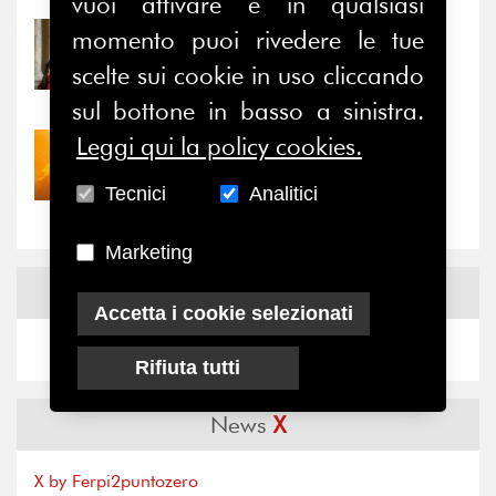
vuoi attivare e in qualsiasi
momento puoi rivedere le tue
31/07/2026
Prima della pausa estiva,
scelte sui cookie in uso cliccando
il valore di...
sul bottone in basso a sinistra.
Leggi qui la policy cookies.
30/07/2026
Nove anni dopo la
Tecnici
Analitici
“grande cecità”: la...
Marketing
News
Facebook
Accetta i cookie selezionati
Rifiuta tutti
News
X
X by Ferpi2puntozero