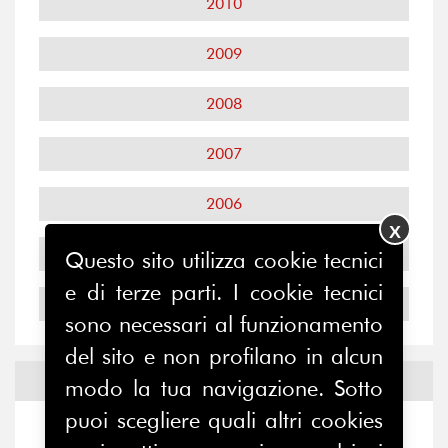
2010
2009
2008
2007
2006
X
2005
Questo sito utilizza cookie tecnici
e di terze parti. I cookie tecnici
2004
sono necessari al funzionamento
del sito e non profilano in alcun
Notizie ed
Eventi
modo la tua navigazione. Sotto
puoi scegliere quali altri cookies
Notizie
-
Eventi