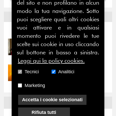
del sito e non profilano in alcun
modo la tua navigazione. Sotto
Notizie ed
Eventi
puoi scegliere quali altri cookies
vuoi attivare e in qualsiasi
Notizie
-
Eventi
momento puoi rivedere le tue
scelte sui cookie in uso cliccando
31/07/2026
Prima della pausa estiva,
sul bottone in basso a sinistra.
il valore di...
Leggi qui la policy cookies.
30/07/2026
Tecnici
Analitici
Nove anni dopo la
“grande cecità”: la...
Marketing
Accetta i cookie selezionati
News
Facebook
Rifiuta tutti