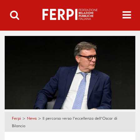
Ferpi
>
News
>
Il percorso verso l’eccellenza dell’Oscar di
Bilancio