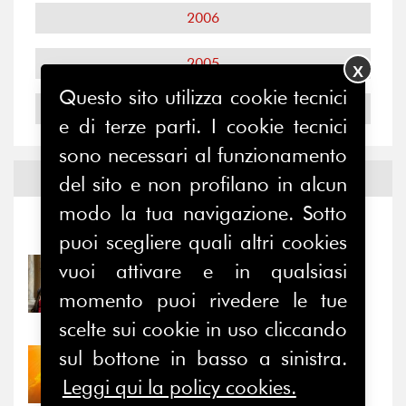
2006
2005
X
Questo sito utilizza cookie tecnici
2004
e di terze parti. I cookie tecnici
sono necessari al funzionamento
Notizie ed
Eventi
del sito e non profilano in alcun
modo la tua navigazione. Sotto
Notizie
-
Eventi
puoi scegliere quali altri cookies
vuoi attivare e in qualsiasi
31/07/2026
Prima della pausa estiva,
momento puoi rivedere le tue
il valore di...
scelte sui cookie in uso cliccando
sul bottone in basso a sinistra.
30/07/2026
Nove anni dopo la
Leggi qui la policy cookies.
“grande cecità”: la...