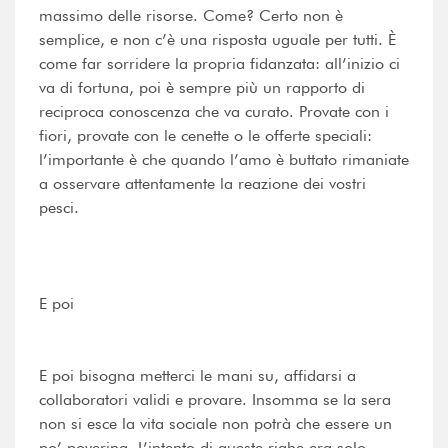
massimo delle risorse. Come? Certo non è
semplice, e non c’è una risposta uguale per tutti. È
come far sorridere la propria fidanzata: all’inizio ci
va di fortuna, poi è sempre più un rapporto di
reciproca conoscenza che va curato. Provate con i
fiori, provate con le cenette o le offerte speciali:
l’importante è che quando l’amo è buttato rimaniate
a osservare attentamente la reazione dei vostri
pesci.
E poi
E poi bisogna metterci le mani su, affidarsi a
collaboratori validi e provare. Insomma se la sera
non si esce la vita sociale non potrà che essere un
po’ poverina. L’intento di queste righe era solo