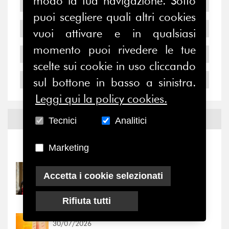
modo la tua navigazione. Sotto
2007
puoi scegliere quali altri cookies
2006
vuoi attivare e in qualsiasi
momento puoi rivedere le tue
2005
scelte sui cookie in uso cliccando
2004
sul bottone in basso a sinistra.
Leggi qui la policy cookies.
Notizie ed
Eventi
Tecnici
Analitici
Marketing
Notizie
-
Eventi
31/07/2026
Accetta i cookie selezionati
Prima della pausa estiva,
il valore di...
Rifiuta tutti
30/07/2026