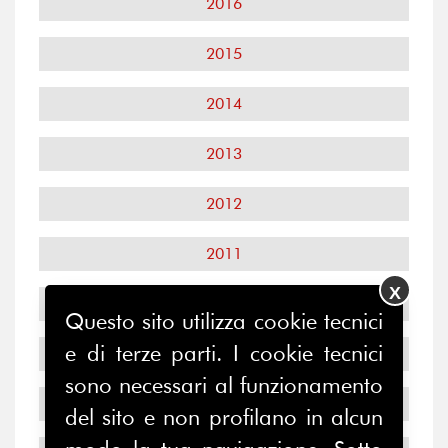
2016
2015
2014
2013
2012
2011
X
2010
Questo sito utilizza cookie tecnici
e di terze parti. I cookie tecnici
2009
sono necessari al funzionamento
2008
del sito e non profilano in alcun