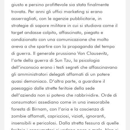
giusto e persino profittevole sia stata finalmente
trovata. Per anni gli uffici marketing si erano
asserragliati, con le agenzie pubblicitarie, in
strategie di sapore militare in cui si studiava come il
target andasse colpito, affascinato, piegato e
condizionato con una comunicazione che molto
aveva a che spartire con la propaganda del tempo
di guerra. Il generale prussiano Von Clausevitz,
l’arte della guerra di Sun Tzu, la psicologia
dell’inconscio erano i testi segreti che affascinavano
gli amministratori delegati affamati di un potere
quasi demoniaco. D’altra parte, a guardare il
paesaggio dalle strette feritoie della sede
dell’azienda non si poteva che rabbrividire. Orde di
consumatori assediano come in una inesorabile
foresta di Birnam, con l’aria e la coscienza di
zombie affamati, capricciosi, viziati, ignoranti,
insensibili e pericolosi. Dalla stretta fessura di quelle
feritoie i consumatori si vedono poco e male. Non si