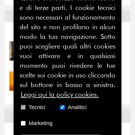
e di terze parti. I cookie tecnici
Notizie ed
Eventi
sono necessari al funzionamento
del sito e non profilano in alcun
Notizie
-
Eventi
modo la tua navigazione. Sotto
puoi scegliere quali altri cookies
31/07/2026
Prima della pausa estiva,
vuoi attivare e in qualsiasi
il valore di...
momento puoi rivedere le tue
scelte sui cookie in uso cliccando
30/07/2026
Nove anni dopo la
sul bottone in basso a sinistra.
“grande cecità”: la...
Leggi qui la policy cookies.
Tecnici
Analitici
News
Facebook
Marketing