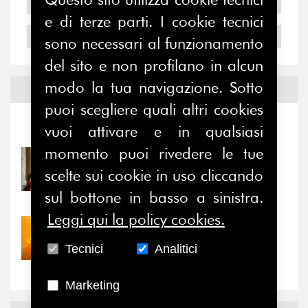
2005
e di terze parti. I cookie tecnici
2004
sono necessari al funzionamento
del sito e non profilano in alcun
modo la tua navigazione. Sotto
Notizie ed
Eventi
puoi scegliere quali altri cookies
Notizie
-
Eventi
vuoi attivare e in qualsiasi
momento puoi rivedere le tue
31/07/2026
scelte sui cookie in uso cliccando
Prima della pausa estiva,
il valore di...
sul bottone in basso a sinistra.
Leggi qui la policy cookies.
30/07/2026
Nove anni dopo la
Tecnici
Analitici
“grande cecità”: la...
Marketing