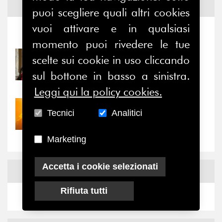
Notizie ed
Eventi
puoi scegliere quali altri cookies
vuoi attivare e in qualsiasi
Notizie
-
Eventi
momento puoi rivedere le tue
scelte sui cookie in uso cliccando
31/07/2026
Prima della pausa estiva,
sul bottone in basso a sinistra.
il valore di...
Leggi qui la policy cookies.
30/07/2026
Tecnici
Analitici
Nove anni dopo la
“grande cecità”: la...
Marketing
Accetta i cookie selezionati
News
Facebook
Rifiuta tutti