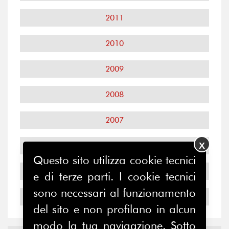
2011
2010
2009
2008
2007
2006
X
Questo sito utilizza cookie tecnici
2005
e di terze parti. I cookie tecnici
sono necessari al funzionamento
2004
del sito e non profilano in alcun
modo la tua navigazione. Sotto