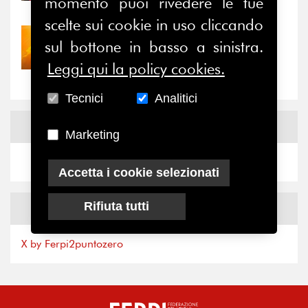
il valore di...
momento puoi rivedere le tue
scelte sui cookie in uso cliccando
30/07/2026
sul bottone in basso a sinistra.
Nove anni dopo la
Leggi qui la policy cookies.
“grande cecità”: la...
Tecnici
Analitici
News
Facebook
Marketing
Accetta i cookie selezionati
Rifiuta tutti
News
X
X by Ferpi2puntozero