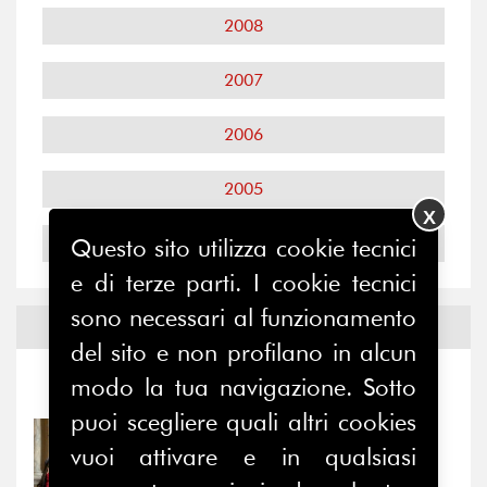
2008
2007
2006
2005
X
2004
Questo sito utilizza cookie tecnici
e di terze parti. I cookie tecnici
sono necessari al funzionamento
Notizie ed
Eventi
del sito e non profilano in alcun
modo la tua navigazione. Sotto
Notizie
-
Eventi
puoi scegliere quali altri cookies
31/07/2026
vuoi attivare e in qualsiasi
Prima della pausa estiva,