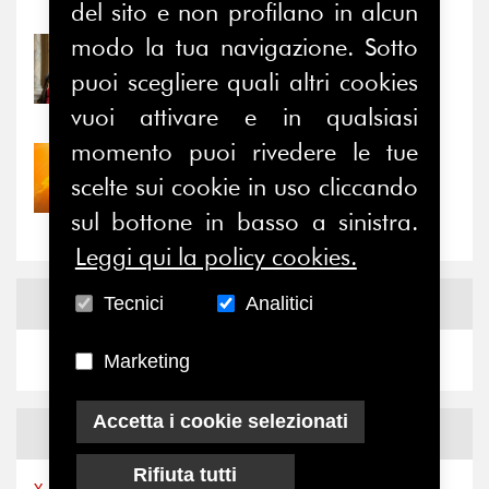
Notizie
-
Eventi
del sito e non profilano in alcun
modo la tua navigazione. Sotto
31/07/2026
Prima della pausa estiva,
puoi scegliere quali altri cookies
il valore di...
vuoi attivare e in qualsiasi
momento puoi rivedere le tue
30/07/2026
scelte sui cookie in uso cliccando
Nove anni dopo la
“grande cecità”: la...
sul bottone in basso a sinistra.
Leggi qui la policy cookies.
News
Facebook
Tecnici
Analitici
Marketing
Accetta i cookie selezionati
News
X
Rifiuta tutti