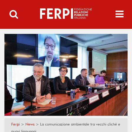
Ferpi
>
News
>
La comunicazione ambientale tra vecchi cliché e
nuovi linguaggi