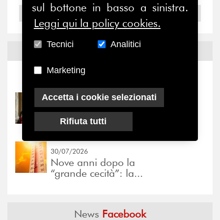
sul bottone in basso a sinistra.
2004
Leggi qui la policy cookies.
Tecnici
Analitici
Notizie ed
Eventi
Marketing
Notizie
-
Eventi
Accetta i cookie selezionati
31/07/2026
Prima della pausa estiva,
Rifiuta tutti
il valore di...
30/07/2026
Nove anni dopo la
“grande cecità”: la...
News
Facebook