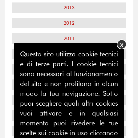
2013
2012
2011
X
Questo sito utilizza cookie tecnici
2010
e di terze parti. I cookie tecnici
2009
sono necessari al funzionamento
del sito e non profilano in alcun
2008
modo la tua navigazione. Sotto
2007
puoi scegliere quali altri cookies
vuoi attivare e in qualsiasi
2006
momento puoi rivedere le tue
2005
scelte sui cookie in uso cliccando