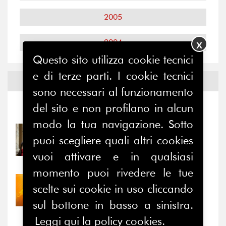
2005
2004
X
Questo sito utilizza cookie tecnici
e di terze parti. I cookie tecnici
Notizie ed
Eventi
sono necessari al funzionamento
del sito e non profilano in alcun
Notizie
-
Eventi
modo la tua navigazione. Sotto
31/07/2026
puoi scegliere quali altri cookies
Prima della pausa estiva,
vuoi attivare e in qualsiasi
il valore di...
momento puoi rivedere le tue
30/07/2026
scelte sui cookie in uso cliccando
Nove anni dopo la
sul bottone in basso a sinistra.
“grande cecità”: la...
Leggi qui la policy cookies.