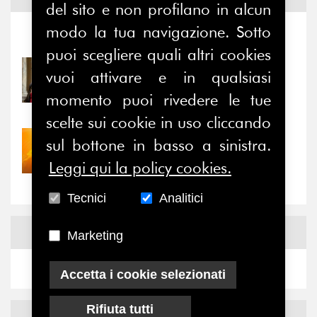
del sito e non profilano in alcun
modo la tua navigazione. Sotto
Notizie
-
Eventi
puoi scegliere quali altri cookies
31/07/2026
vuoi attivare e in qualsiasi
Prima della pausa estiva,
momento puoi rivedere le tue
il valore di...
scelte sui cookie in uso cliccando
30/07/2026
sul bottone in basso a sinistra.
Nove anni dopo la
Leggi qui la policy cookies.
“grande cecità”: la...
Tecnici
Analitici
News
Facebook
Marketing
Accetta i cookie selezionati
Rifiuta tutti
News
X