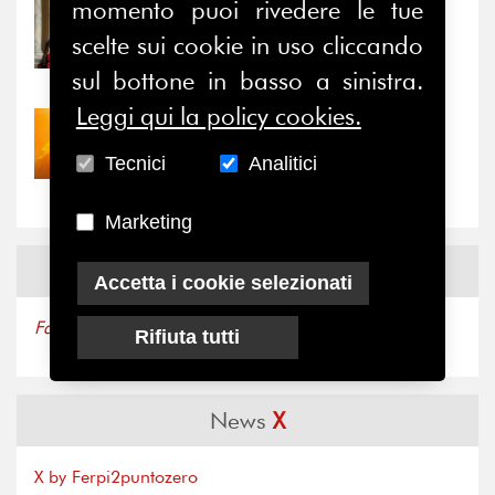
momento puoi rivedere le tue
31/07/2026
Prima della pausa estiva,
scelte sui cookie in uso cliccando
il valore di...
sul bottone in basso a sinistra.
Leggi qui la policy cookies.
30/07/2026
Nove anni dopo la
Tecnici
Analitici
“grande cecità”: la...
Marketing
News
Facebook
Accetta i cookie selezionati
Facebook
Rifiuta tutti
News
X
X by Ferpi2puntozero