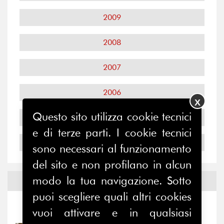
2009
2008
2007
2006
X
Questo sito utilizza cookie tecnici
2005
e di terze parti. I cookie tecnici
2004
sono necessari al funzionamento
del sito e non profilano in alcun
modo la tua navigazione. Sotto
Notizie ed
Eventi
puoi scegliere quali altri cookies
Notizie
-
Eventi
vuoi attivare e in qualsiasi