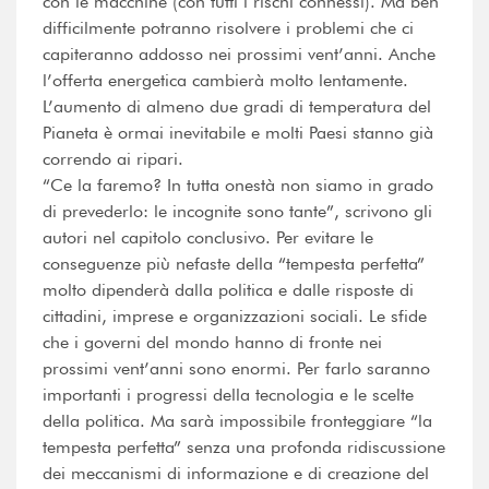
con le macchine (con tutti i rischi connessi). Ma ben
difficilmente potranno risolvere i problemi che ci
capiteranno addosso nei prossimi vent’anni. Anche
l’offerta energetica cambierà molto lentamente.
L’aumento di almeno due gradi di temperatura del
Pianeta è ormai inevitabile e molti Paesi stanno già
correndo ai ripari.
“Ce la faremo? In tutta onestà non siamo in grado
di prevederlo: le incognite sono tante”, scrivono gli
autori nel capitolo conclusivo. Per evitare le
conseguenze più nefaste della “tempesta perfetta”
molto dipenderà dalla politica e dalle risposte di
cittadini, imprese e organizzazioni sociali. Le sfide
che i governi del mondo hanno di fronte nei
prossimi vent’anni sono enormi. Per farlo saranno
importanti i progressi della tecnologia e le scelte
della politica. Ma sarà impossibile fronteggiare “la
tempesta perfetta” senza una profonda ridiscussione
dei meccanismi di informazione e di creazione del