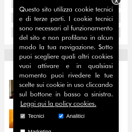
X
2006
Questo sito utilizza cookie tecnici
e di terze parti. I cookie tecnici
2005
sono necessari al funzionamento
2004
del sito e non profilano in alcun
modo la tua navigazione. Sotto
Notizie ed
Eventi
puoi scegliere quali altri cookies
vuoi attivare e in qualsiasi
Notizie
-
Eventi
momento puoi rivedere le tue
scelte sui cookie in uso cliccando
31/07/2026
Prima della pausa estiva,
sul bottone in basso a sinistra.
il valore di...
Leggi qui la policy cookies.
30/07/2026
Tecnici
Analitici
Nove anni dopo la
“grande cecità”: la...
Marketing