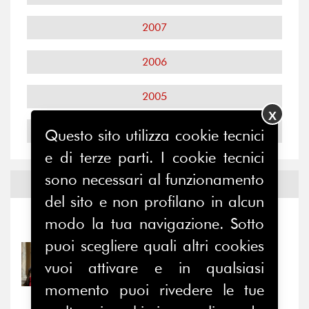
2007
2006
2005
X
2004
Questo sito utilizza cookie tecnici
e di terze parti. I cookie tecnici
sono necessari al funzionamento
Notizie ed
Eventi
del sito e non profilano in alcun
modo la tua navigazione. Sotto
Notizie
-
Eventi
puoi scegliere quali altri cookies
31/07/2026
vuoi attivare e in qualsiasi
Prima della pausa estiva,
il valore di...
momento puoi rivedere le tue