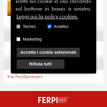
scelte sui cookie in uso cliccando
30/07/2026
sul bottone in basso a sinistra.
Nove anni dopo la
“grande cecità”: la...
Leggi qui la policy cookies.
Tecnici
Analitici
News
Facebook
Marketing
Accetta i cookie selezionati
News
X
Rifiuta tutti
X by Ferpi2puntozero