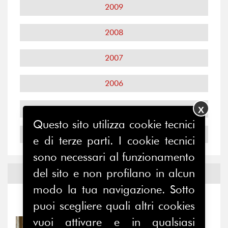
2009
2008
2007
2006
2005
X
Questo sito utilizza cookie tecnici
2004
e di terze parti. I cookie tecnici
sono necessari al funzionamento
del sito e non profilano in alcun
Notizie ed
Eventi
modo la tua navigazione. Sotto
Notizie
-
Eventi
puoi scegliere quali altri cookies
vuoi attivare e in qualsiasi
31/07/2026