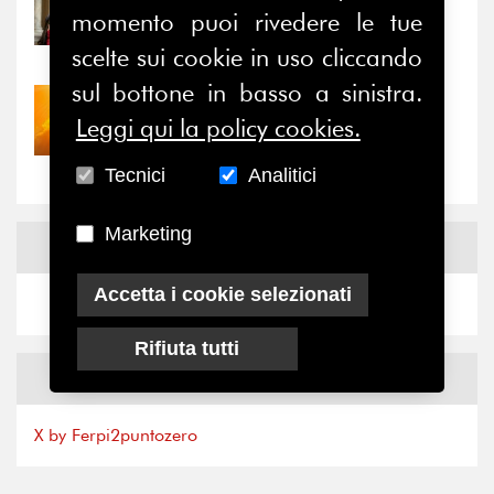
momento puoi rivedere le tue
Prima della pausa estiva,
il valore di...
scelte sui cookie in uso cliccando
sul bottone in basso a sinistra.
30/07/2026
Leggi qui la policy cookies.
Nove anni dopo la
“grande cecità”: la...
Tecnici
Analitici
Marketing
News
Facebook
Accetta i cookie selezionati
Rifiuta tutti
News
X
X by Ferpi2puntozero