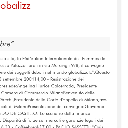
obalizz
mbre
sso sito, la Fédération Internationale des Femmes de
esso Palazzo Turati in via Meravigli 9/B, il convegno
one dei soggetti deboli nel mondo globalizzato".Questo
3 settembre 200414,00 - Resistrazione dei
presiede:Angelina Hurios Calcerrada, Presidente
lla Camera di Commercio MilanoBenvenuto delle
 Grechi,Presidente della Corte d'Appello di Milano,avv.
vocati di MilanoPresentazione del convegno:Giovanna
REDO DE CASTILLO: Lo scenario della finanza
isparità di forze sui mercati e garanzie legali dei
ali16,30 - Coffeebreak17,00 - PAOLO SASSETTI: "Quis