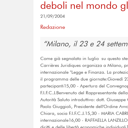
deboli nel mondo gl
21/09/2004
Redazione
Milano, il 23 e 24 sette
Come già segnalato in luglio su questo ste
Carrières Juridiques organizza a Milano, pr
internazionale "Legge e Finanza. La protezi
il programma delle due giornate:Giovedì 2
partecipanti15,00 - Apertura del Convegno
F.I.F.C.J.Benvenuto del Rappresentante de
Autorità Saluto introduttivo: dott. Giuseppe
Paolo Giuggioli, Presidente dell'Ordine Av
Chiara, socia F.I.F.C.J.15,30 - MARIA CAB
internazionale16,00 - RAFFAELLA LANZILLO: D
diritti e delle libertà economiche individu