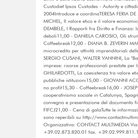
Custodiet Ipsos Custodes - Autority e citta
2004Introduce e coordinaTERESA FERIA DE 
MICHEL, Il valore etico e il valore econ
DEMBELE, I Rapporti fra Diritto e Finanza: l
deboli11,00 - DANIELA CAROSIO, Gli strum
Coffeebreak12,00 - DIANA B. ZEVERIN MAC L
microcredito per attività imprenditoriali 
SERGIO CUSANI, WALTER VANNINI, La "Banca 
imprese: risorse professionali prestate per
GHILARDOTTI, La coesistenza tra valore etic
pubbliche istituzioni15,00 - GIOVANNI AC
no profit15,30 - Coffeebreak16,00 - JOSE
cooperativismo sociale in Catalunya, Spag
convegno e presentazione del documento fi
FIFCJ21,00 - Cena di galaTutte le informazi
sono reperibili su http://www.contactmultim
Organizzativa: CONTACT MULTIMEDIA Via C
+39.02.873.820.01 fax. +39.02.999.811.11 