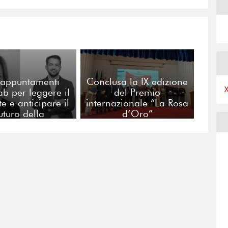
appuntamenti
Conclusa la IX edizione
ab per leggere il
del Premio
e e anticipare il
internazionale “La Rosa
uturo della
d’Oro”
municazione