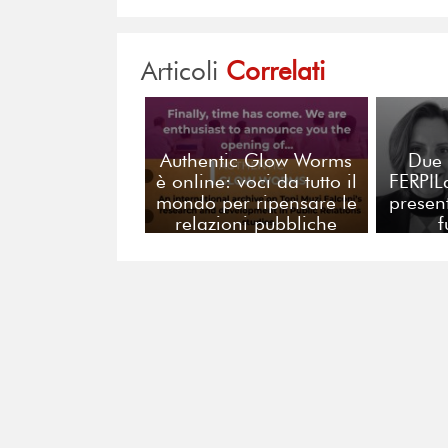
Articoli
Correlati
Authentic Glow Worms
Due 
è online: voci da tutto il
FERPIL
mondo per ripensare le
present
relazioni pubbliche
f
co