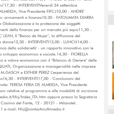
dini"17,30 - INTERVENTIVenerdì 24 settembre
ALMEIDA, Vice Presidente FIFCJ10,00 - ANDRE'
omico: armamenti e finanza10.30 - FATOUMATA DIARRA
a Globalizzazione e la protezione dei soggetti
enti della finanza per un mercato più equo11,30 -
EAN, Il "Banco de Mujer", la diffusione del
delle donne12,30 - INTERVENTI13,00 - LUNCH14,00 -
della solidarietà' - un rapporto innovativo con le
 lo sviluppo economico e sociale.14,30 - FIORELLA
o e valore economico con il "Bilancio di Genere" delle
QUATI, Organizzazione e managerialità nelle imprese
P M.GASCH e ESTHER PEREZ L'esperienza del
na16,30 - INTERVENTI17,00 - Conclusioni del
nale: TERESA FERIA DE ALMEIDA, Vice Presidente
oni relative al programma e alle modalità di iscrizione
edia.it/fifcj/Index_ITA.htm oppure presso la Segretaria
osimo del Fante, 12 - 20121 - Milanotel.
e-mail: fifcj@contactmultimedia.it