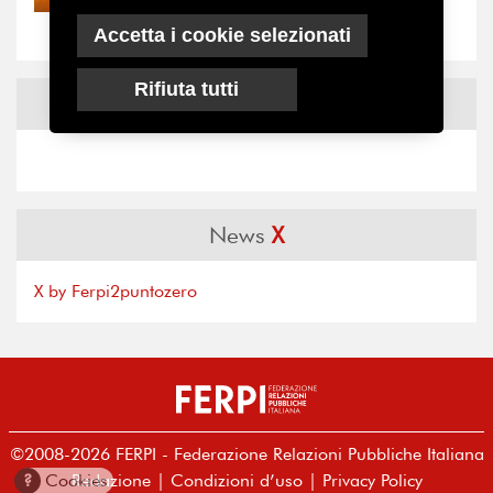
“grande cecità”: la...
Accetta i cookie selezionati
Rifiuta tutti
News
Facebook
News
X
X by Ferpi2puntozero
©2008-2026 FERPI - Federazione Relazioni Pubbliche Italiana
Redazione
|
Condizioni d’uso
|
Privacy Policy
?
Cookies