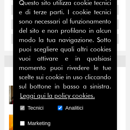
Questo sito utilizza cookie tecnici
2006
e di terze parti. I cookie tecnici
sono necessari al funzionamento
2005
del sito e non profilano in alcun
modo la tua navigazione. Sotto
2004
puoi scegliere quali altri cookies
vuoi attivare e in qualsiasi
Notizie ed
Eventi
momento puoi rivedere le tue
scelte sui cookie in uso cliccando
Notizie
-
Eventi
sul bottone in basso a sinistra.
31/07/2026
Leggi qui la policy cookies.
Prima della pausa estiva,
il valore di...
Tecnici
Analitici
30/07/2026
Marketing
Nove anni dopo la