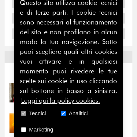
Questo sito utilizza cookie tecnici
2006
e di terze parti. I cookie tecnici
2005
sono necessari al funzionamento
del sito e non profilano in alcun
2004
modo la tua navigazione. Sotto
puoi scegliere quali altri cookies
Notizie ed
Eventi
vuoi attivare e in qualsiasi
momento puoi rivedere le tue
Notizie
-
Eventi
scelte sui cookie in uso cliccando
31/07/2026
sul bottone in basso a sinistra.
Prima della pausa estiva,
Leggi qui la policy cookies.
il valore di...
Tecnici
Analitici
30/07/2026
Nove anni dopo la
Marketing
“grande cecità”: la...