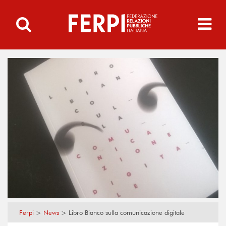
Ferpi
>
News
>
Libro Bianco sulla comunicazione digitale