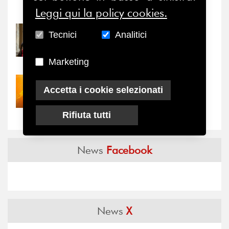
Notizie
-
Eventi
Leggi qui la policy cookies.
31/07/2026
Tecnici
Analitici
Prima della pausa estiva,
il valore di...
Marketing
30/07/2026
Accetta i cookie selezionati
Nove anni dopo la
“grande cecità”: la...
Rifiuta tutti
News
Facebook
News
X