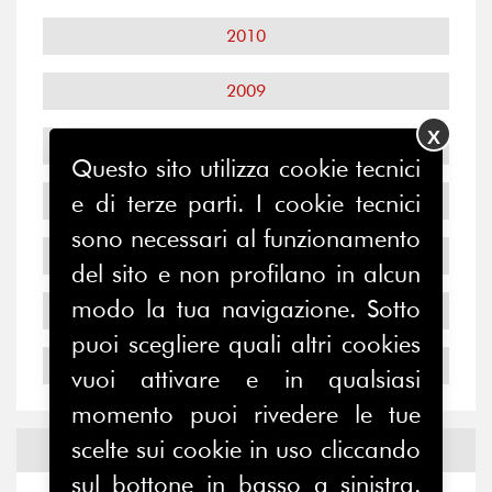
2010
2009
X
2008
Questo sito utilizza cookie tecnici
e di terze parti. I cookie tecnici
2007
sono necessari al funzionamento
2006
del sito e non profilano in alcun
modo la tua navigazione. Sotto
2005
puoi scegliere quali altri cookies
2004
vuoi attivare e in qualsiasi
momento puoi rivedere le tue
scelte sui cookie in uso cliccando
Notizie ed
Eventi
sul bottone in basso a sinistra.