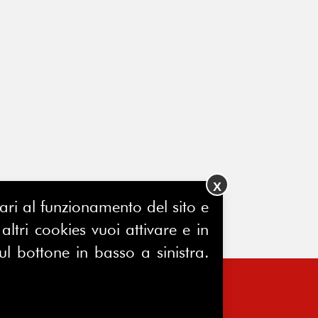
X
ssari al funzionamento del sito e
ltri cookies vuoi attivare e in
ul bottone in basso a sinistra.
FERPINews
Registrazione Tribunale di Milano