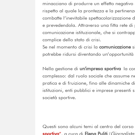
minacciano di produrre un effetto negativo s
rispetto al quale la prontezza e la pertine
combatte l’inevitabile spettacolarizzazione 
e prevedendola. Attraverso una fitta rete di 
comunicazione istituzionale, che si contrapp
complice dello stato di crisi.
Se nel momento di crisi la
comunicazione
si
potrebbe ridursi diventando un’opportunità
Nella gestione di
un'impresa sportiva
la com
complesso: dal ruolo sociale che assume nel
pratica e di fruizione, fino alle dinamiche di
istituzioni, enti pubblici e imprese presenti s
società sportive.
Questi sono alcuni temi al centro del cors
sportiva
”
, a cura di
Elena Puliti
(
Giornalista