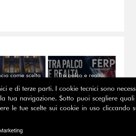
ancio come scelta
Tra palco e realtà:
di campo
l'emozione dello
spettacolo come leva
ici e di terze parti. I cookie tecnici sono nece
strategica per i
 tua navigazione. Sotto puoi scegliere quali a
professionisti della
comunicazione
e le tue scelte sui cookie in uso cliccando s
CONTATTACI
E MAP
FERPI - Federazione Relazioni
Marketing
ME
Pubbliche Italiana