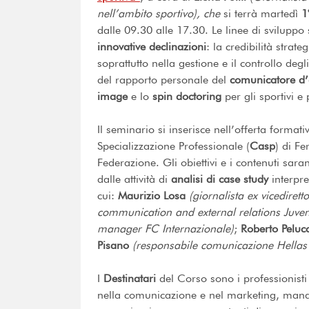
nell’ambito sportivo), che
si terrà martedì
1
dalle 09.30 alle 17.30. Le linee di sviluppo
innovative declinazioni
: la credibilità strat
soprattutto nella gestione e il controllo degl
del rapporto personale del
comunicatore d
image
e lo
spin doctoring
per gli sportivi e 
Il seminario si inserisce nell’offerta for
Specializzazione Professionale (
Casp
) di Fe
Federazione. Gli obiettivi e i contenuti sara
dalle attività di
analisi di case study
interpre
cui:
Maurizio Losa
(giornalista ex vicedirett
communication and external relations Juvent
manager FC Internazionale)
;
Roberto Peluc
Pisano
(responsabile comunicazione Hellas
I
Destinatari
del Corso sono i professionisti
nella comunicazione e nel marketing, manag