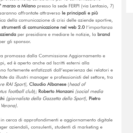
° marzo a Milano
presso la sede FERPI (via Lentasio, 7)
 saranno affrontate attraverso
le principali e più
egica della comunicazione di crisi delle aziende sportive,
i
strumenti di comunicazione nel web 2.0
l’importanza
’azienda
per presidiare e mediare le notizie, la
brand
per gli sponsor.
mativa promossa dalla Commissione Aggiornamento e
rpi, ed è aperto anche ad Iscritti esterni alla
nno fortemente enfatizzati dall’esperienza dei relatori e
tate da illustri manager e professionisti del settore, tra
ore RAI Sport),
Claudio Albanese
(
head of
us football club
);
Roberto Monzani
(social media
chi
(giornalista della Gazzetta dello Sport),
Pietro
 Verona).
 in cerca di approfondimenti e aggiornamento digitale
er aziendali, consulenti, studenti di marketing e