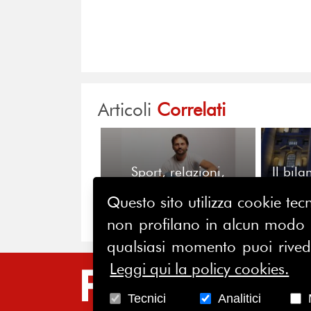
Articoli
Correlati
Sport, relazioni,
Il bil
intrattenimento e
innovazione: nasce la
Questo sito utilizza cookie tecn
Commissione Sport ed
non profilano in alcun modo la
Eventi di FERPI
qualsiasi momento puoi riveder
Leggi qui la policy cookies.
SIT
Tecnici
Analitici
HO